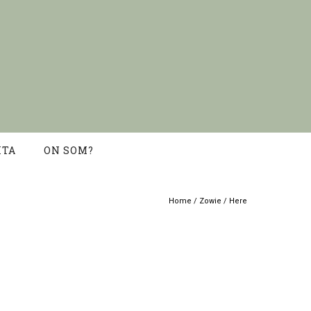
ITA
ON SOM?
Home
/
Zowie
/ Here