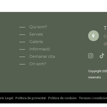
Qui som?
T
Serveis
C
Galeria
(
Informació
Demanar cita
On som?
Copyright 202
reservats.
vís Legal
·
Política de privacitat
·
Política de cookies
·
Termes i condicio